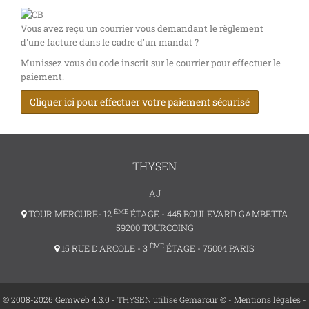
Vous avez reçu un courrier vous demandant le règlement
d'une facture dans le cadre d'un mandat ?
Munissez vous du code inscrit sur le courrier pour effectuer le
paiement.
Cliquer ici pour effectuer votre paiement sécurisé
THYSEN
AJ
ÈME
TOUR MERCURE- 12
ÉTAGE - 445 BOULEVARD GAMBETTA
59200 TOURCOING
ÈME
15 RUE D'ARCOLE - 3
ÉTAGE - 75004 PARIS
© 2008-2026 Gemweb 4.3.0
- THYSEN utilise
Gemarcur ©
-
Mentions légales
-