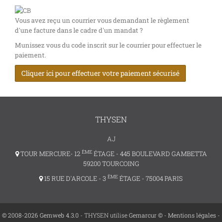
Vous avez reçu un courrier vous demandant le règlement
d'une facture dans le cadre d'un mandat ?
Munissez vous du code inscrit sur le courrier pour effectuer le
paiement.
Cliquer ici pour effectuer votre paiement sécurisé
THYSEN
AJ
ÈME
TOUR MERCURE- 12
ÉTAGE - 445 BOULEVARD GAMBETTA
59200 TOURCOING
ÈME
15 RUE D'ARCOLE - 3
ÉTAGE - 75004 PARIS
© 2008-2026 Gemweb 4.3.0
- THYSEN utilise
Gemarcur ©
-
Mentions légales
-