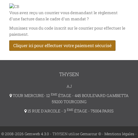
Vous avez reçu un courrier vous demandant le règlement
d'une facture dans le cadre d'un mandat ?
Munissez vous du code inscrit sur le courrier pour effectuer le
paiement.
Cliquer ici pour effectuer votre paiement sécurisé
THYSEN
AJ
ÈME
TOUR MERCURE- 12
ÉTAGE - 445 BOULEVARD GAMBETTA
59200 TOURCOING
ÈME
15 RUE D'ARCOLE - 3
ÉTAGE - 75004 PARIS
© 2008-2026 Gemweb 4.3.0
- THYSEN utilise
Gemarcur ©
-
Mentions légales
-