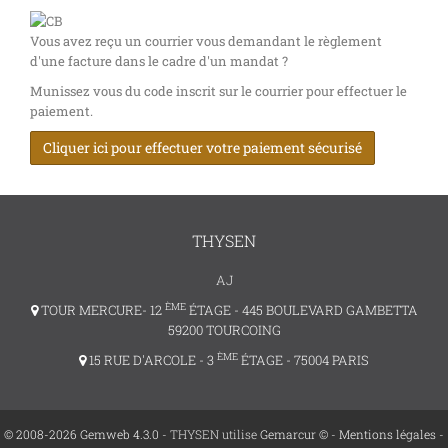
Vous avez reçu un courrier vous demandant le règlement
d'une facture dans le cadre d'un mandat ?
Munissez vous du code inscrit sur le courrier pour effectuer le
paiement.
Cliquer ici pour effectuer votre paiement sécurisé
THYSEN
AJ
ÈME
TOUR MERCURE- 12
ÉTAGE - 445 BOULEVARD GAMBETTA
59200 TOURCOING
ÈME
15 RUE D'ARCOLE - 3
ÉTAGE - 75004 PARIS
© 2008-2026 Gemweb 4.3.0
- THYSEN utilise
Gemarcur ©
-
Mentions légales
-