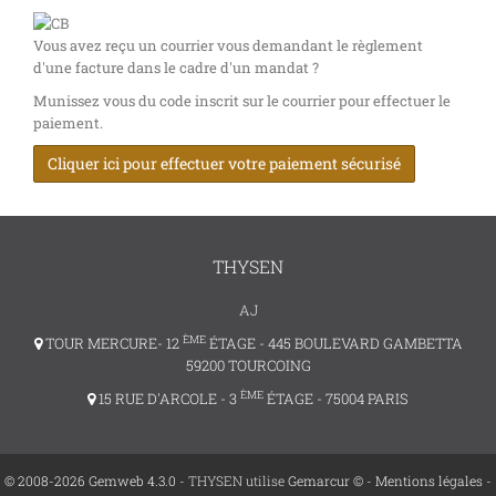
Vous avez reçu un courrier vous demandant le règlement
d'une facture dans le cadre d'un mandat ?
Munissez vous du code inscrit sur le courrier pour effectuer le
paiement.
Cliquer ici pour effectuer votre paiement sécurisé
THYSEN
AJ
ÈME
TOUR MERCURE- 12
ÉTAGE - 445 BOULEVARD GAMBETTA
59200 TOURCOING
ÈME
15 RUE D'ARCOLE - 3
ÉTAGE - 75004 PARIS
© 2008-2026 Gemweb 4.3.0
- THYSEN utilise
Gemarcur ©
-
Mentions légales
-