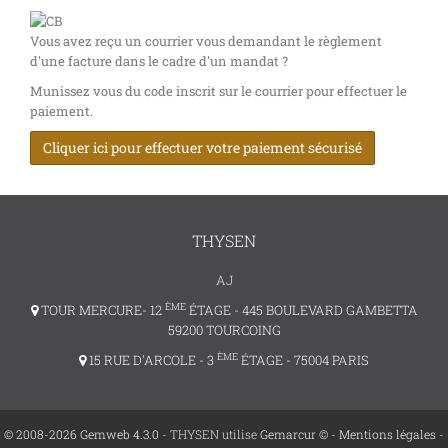
Vous avez reçu un courrier vous demandant le règlement
d'une facture dans le cadre d'un mandat ?
Munissez vous du code inscrit sur le courrier pour effectuer le
paiement.
Cliquer ici pour effectuer votre paiement sécurisé
THYSEN
AJ
ÈME
TOUR MERCURE- 12
ÉTAGE - 445 BOULEVARD GAMBETTA
59200 TOURCOING
ÈME
15 RUE D'ARCOLE - 3
ÉTAGE - 75004 PARIS
© 2008-2026 Gemweb 4.3.0
- THYSEN utilise
Gemarcur ©
-
Mentions légales
-