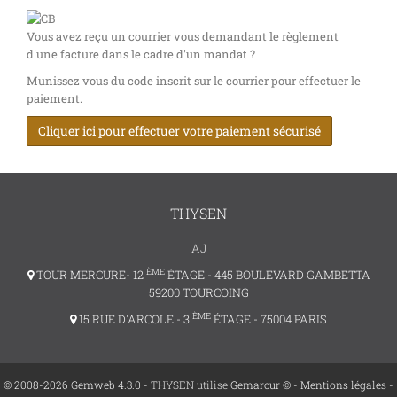
Vous avez reçu un courrier vous demandant le règlement
d'une facture dans le cadre d'un mandat ?
Munissez vous du code inscrit sur le courrier pour effectuer le
paiement.
Cliquer ici pour effectuer votre paiement sécurisé
THYSEN
AJ
ÈME
TOUR MERCURE- 12
ÉTAGE - 445 BOULEVARD GAMBETTA
59200 TOURCOING
ÈME
15 RUE D'ARCOLE - 3
ÉTAGE - 75004 PARIS
© 2008-2026 Gemweb 4.3.0
- THYSEN utilise
Gemarcur ©
-
Mentions légales
-