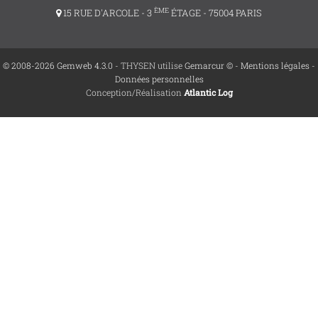
ÈME
15 RUE D'ARCOLE - 3
ÉTAGE - 75004 PARIS
© 2008-2026 Gemweb 4.3.0
- THYSEN utilise
Gemarcur ©
-
Mentions légales
-
Données personnelles
Conception/Réalisation
Atlantic Log