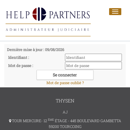
Toggle
navigat
Dernière mise à jour : 09/08/2026
Identifiant :
Mot de passe :
Mot de passe oublié ?
THYSEN
AJ
ÈME
TOUR MERCURE- 12
ÉTAGE - 445 BOULEVARD GAMBETTA
59200 TOURCOING