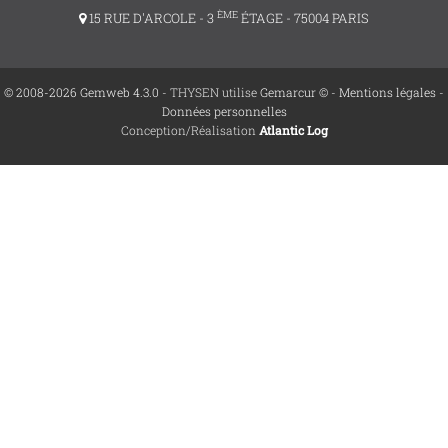
ÈME
15 RUE D'ARCOLE - 3
ÉTAGE - 75004 PARIS
© 2008-2026 Gemweb 4.3.0
- THYSEN utilise
Gemarcur ©
-
Mentions légales
-
Données personnelles
Conception/Réalisation
Atlantic Log