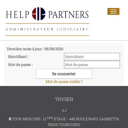
Toggle
navigat
Dernière mise à jour : 08/08/2026
Identifiant :
Mot de passe :
Mot de passe oublié ?
THYSEN
AJ
ÈME
TOUR MERCURE- 12
ÉTAGE - 445 BOULEVARD GAMBETTA
59200 TOURCOING