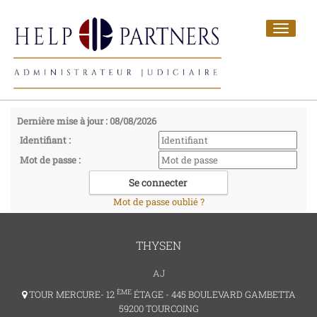
Toggle
navigat
Dernière mise à jour : 08/08/2026
Identifiant :
Mot de passe :
Mot de passe oublié ?
THYSEN
AJ
ÈME
TOUR MERCURE- 12
ÉTAGE - 445 BOULEVARD GAMBETTA
59200 TOURCOING