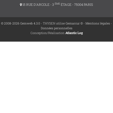
ÈME
15 RUE D'ARCOLE - 3
ÉTAGE - 75004 PARIS
© 2008-2026 Gemweb 4.3.0
- THYSEN utilise
Gemarcur ©
-
Mentions légales
-
Données personnelles
Conception/Réalisation
Atlantic Log