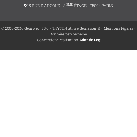
ÈME
15 RUE D'ARCOLE - 3
ÉTAGE - 75004 PARIS
© 2008-2026 Gemweb 4.3.0
- THYSEN utilise
Gemarcur ©
-
Mentions légales
-
Données personnelles
Conception/Réalisation
Atlantic Log