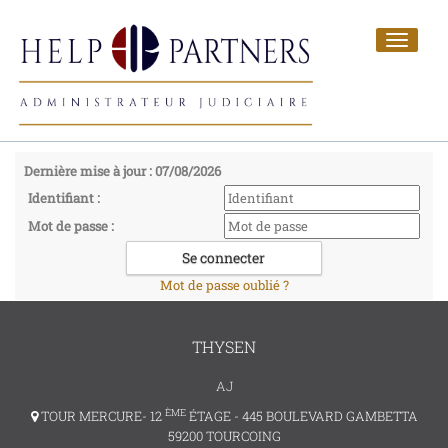
Toggle
navigat
Dernière mise à jour : 07/08/2026
Identifiant :
Mot de passe :
Mot de passe oublié ?
THYSEN
AJ
ÈME
TOUR MERCURE- 12
ÉTAGE - 445 BOULEVARD GAMBETTA
59200 TOURCOING