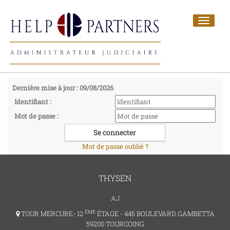
Toggle
navigat
Dernière mise à jour : 09/08/2026
Identifiant :
Mot de passe :
Mot de passe oublié ?
THYSEN
AJ
ÈME
TOUR MERCURE- 12
ÉTAGE - 445 BOULEVARD GAMBETTA
59200 TOURCOING