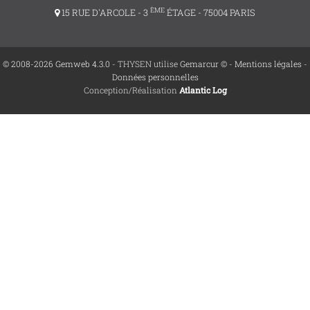
ÈME
15 RUE D'ARCOLE - 3
ÉTAGE - 75004 PARIS
© 2008-2026 Gemweb 4.3.0
- THYSEN utilise
Gemarcur ©
-
Mentions légales
-
Données personnelles
Conception/Réalisation
Atlantic Log