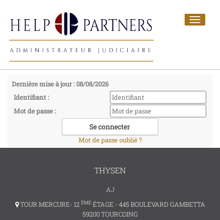
Toggle
navigat
Dernière mise à jour : 08/08/2026
Identifiant :
Mot de passe :
Mot de passe oublié ?
THYSEN
AJ
ÈME
TOUR MERCURE- 12
ÉTAGE - 445 BOULEVARD GAMBETTA
59200 TOURCOING