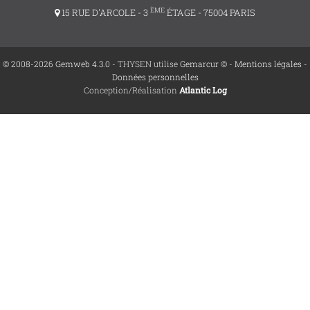
ÈME
15 RUE D'ARCOLE - 3
ÉTAGE - 75004 PARIS
© 2008-2026 Gemweb 4.3.0
- THYSEN utilise
Gemarcur ©
-
Mentions légales
-
Données personnelles
Conception/Réalisation
Atlantic Log