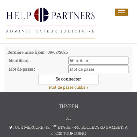
Toggle
navigat
Dernière mise à jour : 09/08/2026
Identifiant :
Mot de passe :
Mot de passe oublié ?
THYSEN
AJ
ÈME
TOUR MERCURE- 12
ÉTAGE - 445 BOULEVARD GAMBETTA
59200 TOURCOING