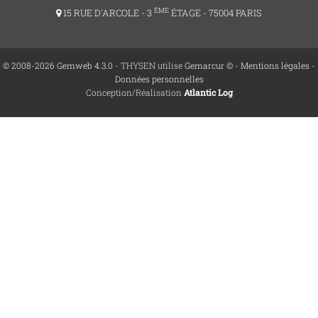
ÈME
15 RUE D'ARCOLE - 3
ÉTAGE - 75004 PARIS
© 2008-2026 Gemweb 4.3.0
- THYSEN utilise
Gemarcur ©
-
Mentions légales
-
Données personnelles
Conception/Réalisation
Atlantic Log