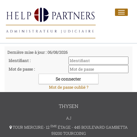
Toggle
navigat
Dernière mise à jour : 06/08/2026
Identifiant :
Mot de passe :
Mot de passe oublié ?
THYSEN
AJ
ÈME
TOUR MERCURE- 12
ÉTAGE - 445 BOULEVARD GAMBETTA
59200 TOURCOING