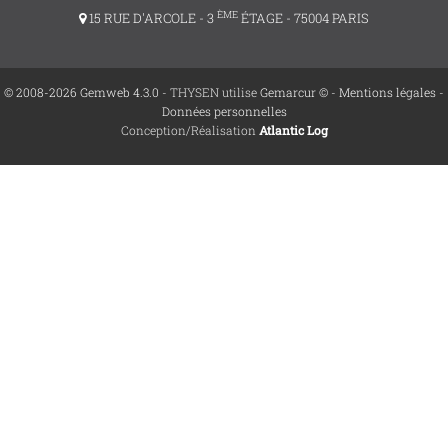
ÈME
15 RUE D'ARCOLE - 3
ÉTAGE - 75004 PARIS
© 2008-2026 Gemweb 4.3.0
- THYSEN utilise
Gemarcur ©
-
Mentions légales
-
Données personnelles
Conception/Réalisation
Atlantic Log