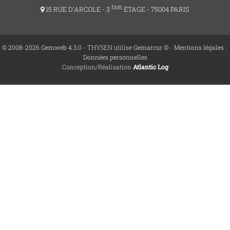
ÈME
15 RUE D'ARCOLE - 3
ÉTAGE - 75004 PARIS
© 2008-2026 Gemweb 4.3.0
- THYSEN utilise
Gemarcur ©
-
Mentions légales
-
Données personnelles
Conception/Réalisation
Atlantic Log