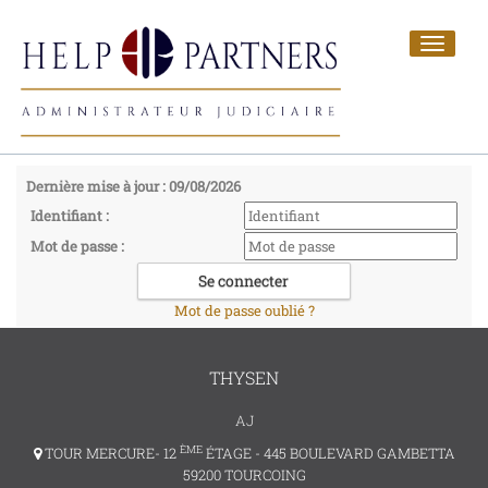
Toggle
navigat
Dernière mise à jour : 09/08/2026
Identifiant :
Mot de passe :
Mot de passe oublié ?
THYSEN
AJ
ÈME
TOUR MERCURE- 12
ÉTAGE - 445 BOULEVARD GAMBETTA
59200 TOURCOING