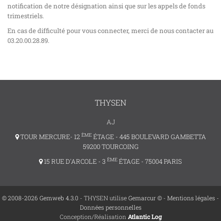
notification de notre désignation ainsi que sur les appels de fonds
trimestriels.
En cas de difficulté pour vous connecter, merci de nous contacter au
03.20.00.28.89.
THYSEN
AJ
ÈME
TOUR MERCURE- 12
ÉTAGE - 445 BOULEVARD GAMBETTA
59200 TOURCOING
ÈME
15 RUE D'ARCOLE - 3
ÉTAGE - 75004 PARIS
© 2008-2026 Gemweb 4.3.0
- THYSEN utilise
Gemarcur ©
-
Mentions légales
-
Données personnelles
Conception/Réalisation
Atlantic Log