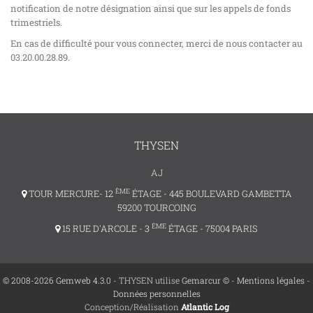
notification de notre désignation ainsi que sur les appels de fonds
trimestriels.
En cas de difficulté pour vous connecter, merci de nous contacter au
03.20.00.28.89.
THYSEN
AJ
ÈME
TOUR MERCURE- 12
ÉTAGE - 445 BOULEVARD GAMBETTA
59200 TOURCOING
ÈME
15 RUE D'ARCOLE - 3
ÉTAGE - 75004 PARIS
© 2008-2026 Gemweb 4.3.0
- THYSEN utilise
Gemarcur ©
-
Mentions légales
-
Données personnelles
Conception/Réalisation
Atlantic Log