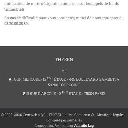
notification de notre désignation ainsi que sur les appels de fonds
trimestriels.
En cas de difficulté pour vous connecter, merci de nous contacter au
03.20.00.28.89.
THYSEN
AJ
ÈME
TOUR MERCURE- 12
ÉTAGE - 445 BOULEVARD GAMBETTA
59200 TOURCOING
ÈME
15 RUE D'ARCOLE - 3
ÉTAGE - 75004 PARIS
© 2008-2026 Gemweb 4.3.0
- THYSEN utilise
Gemarcur ©
-
Mentions légales
-
Données personnelles
Conception/Réalisation
Atlantic Log