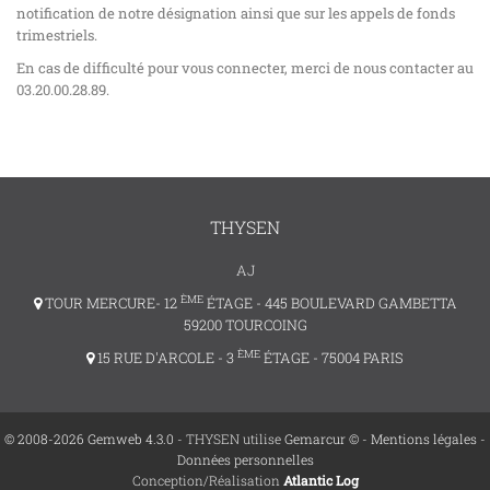
notification de notre désignation ainsi que sur les appels de fonds
trimestriels.
En cas de difficulté pour vous connecter, merci de nous contacter au
03.20.00.28.89.
THYSEN
AJ
ÈME
TOUR MERCURE- 12
ÉTAGE - 445 BOULEVARD GAMBETTA
59200 TOURCOING
ÈME
15 RUE D'ARCOLE - 3
ÉTAGE - 75004 PARIS
© 2008-2026 Gemweb 4.3.0
- THYSEN utilise
Gemarcur ©
-
Mentions légales
-
Données personnelles
Conception/Réalisation
Atlantic Log