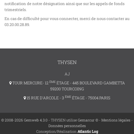
notification de notre désignation ainsi que sur les appels de fonds
trimestriels.
En cas de difficulté pour vous connecter, merci de nous contacter au
03.20.00.28.89.
THYSEN
AJ
ÈME
TOUR MERCURE- 12
ÉTAGE - 445 BOULEVARD GAMBETTA
59200 TOURCOING
ÈME
15 RUE D'ARCOLE - 3
ÉTAGE - 75004 PARIS
© 2008-2026 Gemweb 4.3.0
- THYSEN utilise
Gemarcur ©
-
Mentions légales
-
Données personnelles
Conception/Réalisation
Atlantic Log