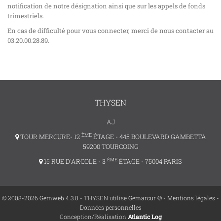
notification de notre désignation ainsi que sur les appels de fonds
trimestriels.
En cas de difficulté pour vous connecter, merci de nous contacter au
03.20.00.28.89.
THYSEN
AJ
ÈME
TOUR MERCURE- 12
ÉTAGE - 445 BOULEVARD GAMBETTA
59200 TOURCOING
ÈME
15 RUE D'ARCOLE - 3
ÉTAGE - 75004 PARIS
© 2008-2026 Gemweb 4.3.0
- THYSEN utilise
Gemarcur ©
-
Mentions légales
-
Données personnelles
Conception/Réalisation
Atlantic Log