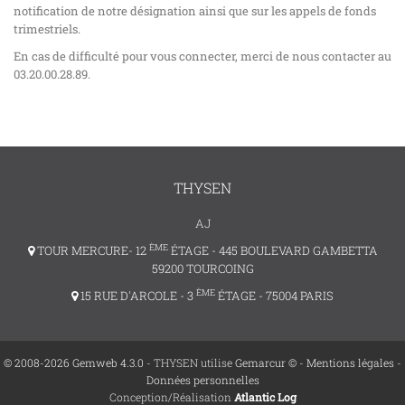
notification de notre désignation ainsi que sur les appels de fonds
trimestriels.
En cas de difficulté pour vous connecter, merci de nous contacter au
03.20.00.28.89.
THYSEN
AJ
ÈME
TOUR MERCURE- 12
ÉTAGE - 445 BOULEVARD GAMBETTA
59200 TOURCOING
ÈME
15 RUE D'ARCOLE - 3
ÉTAGE - 75004 PARIS
© 2008-2026 Gemweb 4.3.0
- THYSEN utilise
Gemarcur ©
-
Mentions légales
-
Données personnelles
Conception/Réalisation
Atlantic Log