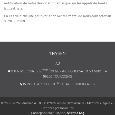
notification de notre désignation ainsi que sur les appels de fonds
trimestriels.
En cas de difficulté pour vous connecter, merci de nous contacter au
03.20.00.28.89.
THYSEN
AJ
ÈME
TOUR MERCURE- 12
ÉTAGE - 445 BOULEVARD GAMBETTA
59200 TOURCOING
ÈME
15 RUE D'ARCOLE - 3
ÉTAGE - 75004 PARIS
© 2008-2026 Gemweb 4.3.0
- THYSEN utilise
Gemarcur ©
-
Mentions légales
-
Données personnelles
Conception/Réalisation
Atlantic Log