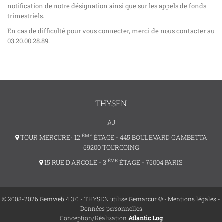
notification de notre désignation ainsi que sur les appels de fonds
trimestriels.
En cas de difficulté pour vous connecter, merci de nous contacter au
03.20.00.28.89.
THYSEN
AJ
ÈME
TOUR MERCURE- 12
ÉTAGE - 445 BOULEVARD GAMBETTA
59200 TOURCOING
ÈME
15 RUE D'ARCOLE - 3
ÉTAGE - 75004 PARIS
© 2008-2026 Gemweb 4.3.0
- THYSEN utilise
Gemarcur ©
-
Mentions légales
-
Données personnelles
Conception/Réalisation
Atlantic Log