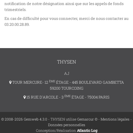
notification de notre désignation ainsi que sur les appels de fonds
trimestriels.
En cas de difficulté pour vous connecter, merci de nous contacter au
03.20.00.28.89.
THYSEN
AJ
ÈME
TOUR MERCURE- 12
ÉTAGE - 445 BOULEVARD GAMBETTA
59200 TOURCOING
ÈME
15 RUE D'ARCOLE - 3
ÉTAGE - 75004 PARIS
© 2008-2026 Gemweb 4.3.0
- THYSEN utilise
Gemarcur ©
-
Mentions légales
-
Données personnelles
Conception/Réalisation
Atlantic Log