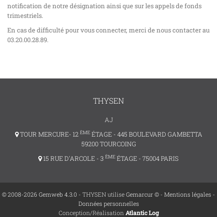
notification de notre désignation ainsi que sur les appels de fonds
trimestriels.
En cas de difficulté pour vous connecter, merci de nous contacter au
03.20.00.28.89.
THYSEN
AJ
ÈME
TOUR MERCURE- 12
ÉTAGE - 445 BOULEVARD GAMBETTA
59200 TOURCOING
ÈME
15 RUE D'ARCOLE - 3
ÉTAGE - 75004 PARIS
© 2008-2026 Gemweb 4.3.0
- THYSEN utilise
Gemarcur ©
-
Mentions légales
-
Données personnelles
Conception/Réalisation
Atlantic Log