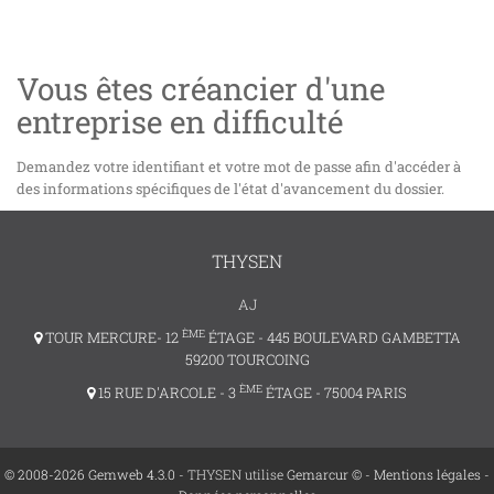
Vous êtes créancier d'une
entreprise en difficulté
Demandez votre identifiant et votre mot de passe afin d'accéder à
des informations spécifiques de l'état d'avancement du dossier.
THYSEN
AJ
ÈME
TOUR MERCURE- 12
ÉTAGE - 445 BOULEVARD GAMBETTA
59200 TOURCOING
ÈME
15 RUE D'ARCOLE - 3
ÉTAGE - 75004 PARIS
© 2008-2026 Gemweb 4.3.0
- THYSEN utilise
Gemarcur ©
-
Mentions légales
-