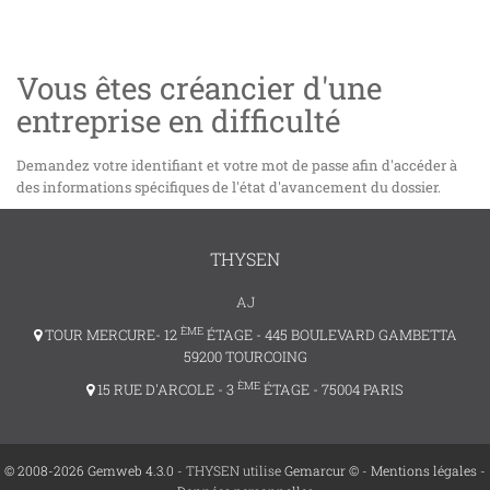
Vous êtes créancier d'une
entreprise en difficulté
Demandez votre identifiant et votre mot de passe afin d'accéder à
des informations spécifiques de l'état d'avancement du dossier.
THYSEN
AJ
ÈME
TOUR MERCURE- 12
ÉTAGE - 445 BOULEVARD GAMBETTA
59200 TOURCOING
ÈME
15 RUE D'ARCOLE - 3
ÉTAGE - 75004 PARIS
© 2008-2026 Gemweb 4.3.0
- THYSEN utilise
Gemarcur ©
-
Mentions légales
-