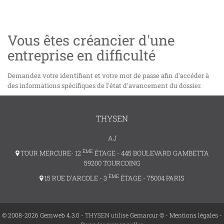
Vous êtes créancier d'une
entreprise en difficulté
Demandez votre identifiant et votre mot de passe afin d'accéder à
des informations spécifiques de l'état d'avancement du dossier.
THYSEN
AJ
ÈME
TOUR MERCURE- 12
ÉTAGE - 445 BOULEVARD GAMBETTA
59200 TOURCOING
ÈME
15 RUE D'ARCOLE - 3
ÉTAGE - 75004 PARIS
© 2008-2026 Gemweb 4.3.0
- THYSEN utilise
Gemarcur ©
-
Mentions légales
-