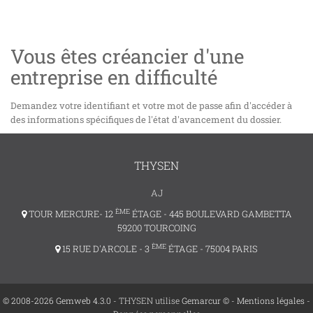
Vous êtes créancier d'une
entreprise en difficulté
Demandez votre identifiant et votre mot de passe afin d'accéder à
des informations spécifiques de l'état d'avancement du dossier.
THYSEN
AJ
ÈME
TOUR MERCURE- 12
ÉTAGE - 445 BOULEVARD GAMBETTA
59200 TOURCOING
ÈME
15 RUE D'ARCOLE - 3
ÉTAGE - 75004 PARIS
© 2008-2026 Gemweb 4.3.0
- THYSEN utilise
Gemarcur ©
-
Mentions légales
-