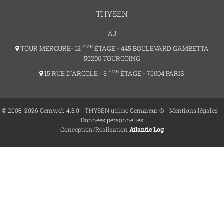
THYSEN
AJ
ÈME
TOUR MERCURE- 12
ÉTAGE - 445 BOULEVARD GAMBETTA
59200 TOURCOING
ÈME
15 RUE D'ARCOLE - 3
ÉTAGE - 75004 PARIS
© 2008-2026 Gemweb 4.3.0
- THYSEN utilise
Gemarcur ©
-
Mentions légales
-
Données personnelles
Conception/Réalisation
Atlantic Log