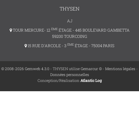
THYSEN
AJ
ÈME
TOUR MERCURE- 12
ÉTAGE - 445 BOULEVARD GAMBETTA
59200 TOURCOING
ÈME
15 RUE D'ARCOLE - 3
ÉTAGE - 75004 PARIS
© 2008-2026 Gemweb 4.3.0
- THYSEN utilise
Gemarcur ©
-
Mentions légales
-
Données personnelles
Conception/Réalisation
Atlantic Log