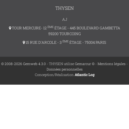
THYSEN
AJ
ÈME
TOUR MERCURE- 12
ÉTAGE - 445 BOULEVARD GAMBETTA
59200 TOURCOING
ÈME
15 RUE D'ARCOLE - 3
ÉTAGE - 75004 PARIS
© 2008-2026 Gemweb 4.3.0
- THYSEN utilise
Gemarcur ©
-
Mentions légales
-
Données personnelles
Conception/Réalisation
Atlantic Log