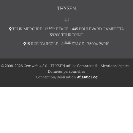
THYSEN
AJ
ÈME
TOUR MERCURE- 12
ÉTAGE - 445 BOULEVARD GAMBETTA
59200 TOURCOING
ÈME
15 RUE D'ARCOLE - 3
ÉTAGE - 75004 PARIS
© 2008-2026 Gemweb 4.3.0
- THYSEN utilise
Gemarcur ©
-
Mentions légales
-
Données personnelles
Conception/Réalisation
Atlantic Log