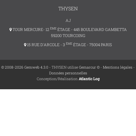
THYSEN
AJ
ÈME
TOUR MERCURE- 12
ÉTAGE - 445 BOULEVARD GAMBETTA
59200 TOURCOING
ÈME
15 RUE D'ARCOLE - 3
ÉTAGE - 75004 PARIS
© 2008-2026 Gemweb 4.3.0
- THYSEN utilise
Gemarcur ©
-
Mentions légales
-
Données personnelles
Conception/Réalisation
Atlantic Log