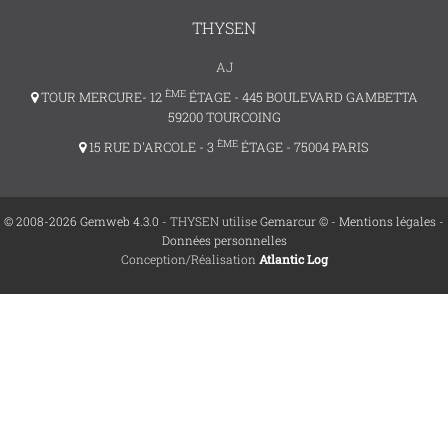
THYSEN
AJ
ÈME
TOUR MERCURE- 12
ÉTAGE - 445 BOULEVARD GAMBETTA
59200 TOURCOING
ÈME
15 RUE D'ARCOLE - 3
ÉTAGE - 75004 PARIS
© 2008-2026 Gemweb 4.3.0
- THYSEN utilise
Gemarcur ©
-
Mentions légales
-
Données personnelles
Conception/Réalisation
Atlantic Log