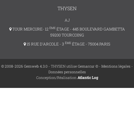
THYSEN
AJ
ÈME
TOUR MERCURE- 12
ÉTAGE - 445 BOULEVARD GAMBETTA
59200 TOURCOING
ÈME
15 RUE D'ARCOLE - 3
ÉTAGE - 75004 PARIS
© 2008-2026 Gemweb 4.3.0
- THYSEN utilise
Gemarcur ©
-
Mentions légales
-
Données personnelles
Conception/Réalisation
Atlantic Log