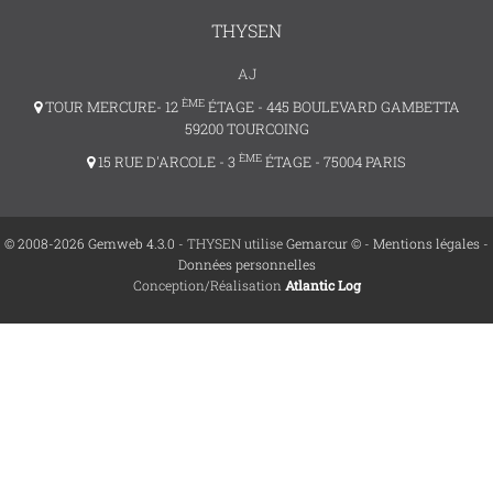
THYSEN
AJ
ÈME
TOUR MERCURE- 12
ÉTAGE - 445 BOULEVARD GAMBETTA
59200 TOURCOING
ÈME
15 RUE D'ARCOLE - 3
ÉTAGE - 75004 PARIS
© 2008-2026 Gemweb 4.3.0
- THYSEN utilise
Gemarcur ©
-
Mentions légales
-
Données personnelles
Conception/Réalisation
Atlantic Log