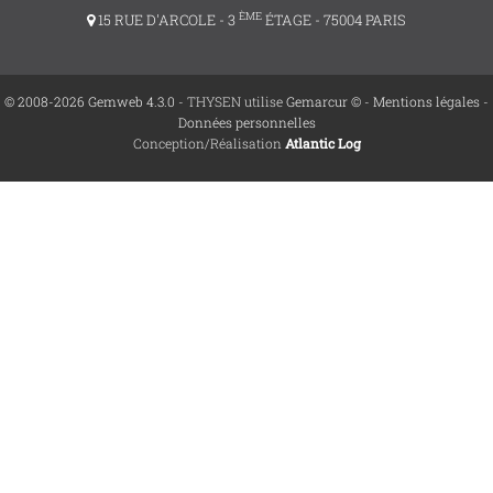
ÈME
15 RUE D'ARCOLE - 3
ÉTAGE - 75004 PARIS
© 2008-2026 Gemweb 4.3.0
- THYSEN utilise
Gemarcur ©
-
Mentions légales
-
Données personnelles
Conception/Réalisation
Atlantic Log