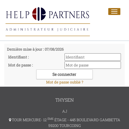
Toggle
navigat
Dernière mise à jour : 07/08/2026
Identifiant :
Mot de passe :
Mot de passe oublié ?
THYSEN
AJ
ÈME
TOUR MERCURE- 12
ÉTAGE - 445 BOULEVARD GAMBETTA
59200 TOURCOING