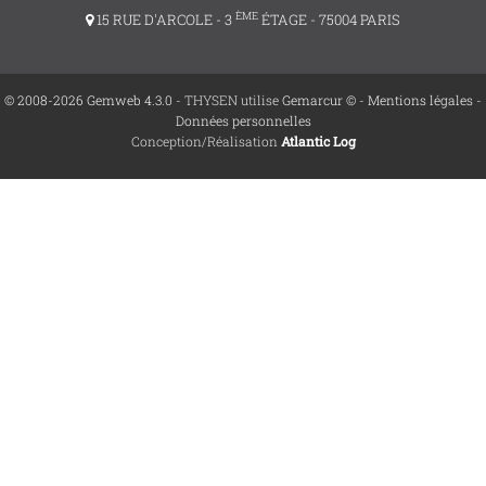
ÈME
15 RUE D'ARCOLE - 3
ÉTAGE - 75004 PARIS
© 2008-2026 Gemweb 4.3.0
- THYSEN utilise
Gemarcur ©
-
Mentions légales
-
Données personnelles
Conception/Réalisation
Atlantic Log