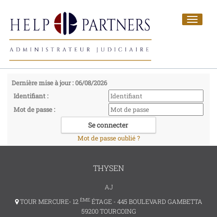
Toggle
navigat
Dernière mise à jour : 06/08/2026
Identifiant :
Mot de passe :
Mot de passe oublié ?
THYSEN
AJ
ÈME
TOUR MERCURE- 12
ÉTAGE - 445 BOULEVARD GAMBETTA
59200 TOURCOING