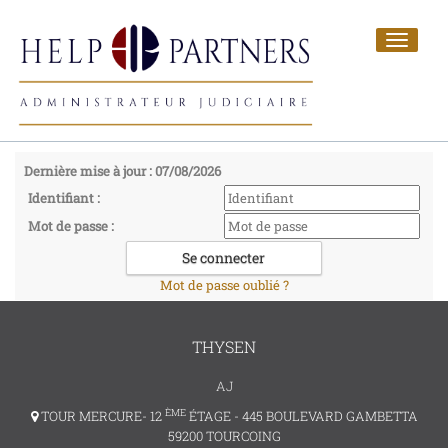
Toggle
navigat
Dernière mise à jour : 07/08/2026
Identifiant :
Mot de passe :
Mot de passe oublié ?
THYSEN
AJ
ÈME
TOUR MERCURE- 12
ÉTAGE - 445 BOULEVARD GAMBETTA
59200 TOURCOING