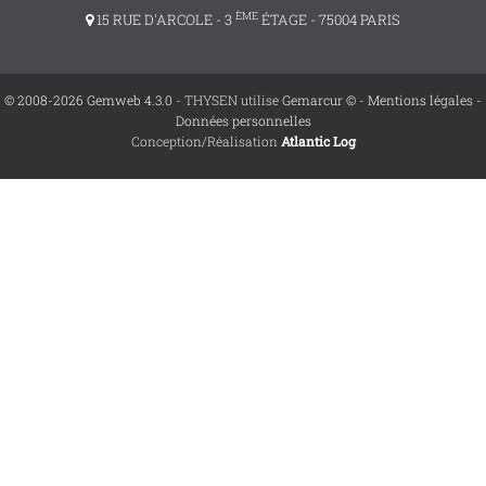
ÈME
15 RUE D'ARCOLE - 3
ÉTAGE - 75004 PARIS
© 2008-2026 Gemweb 4.3.0
- THYSEN utilise
Gemarcur ©
-
Mentions légales
-
Données personnelles
Conception/Réalisation
Atlantic Log