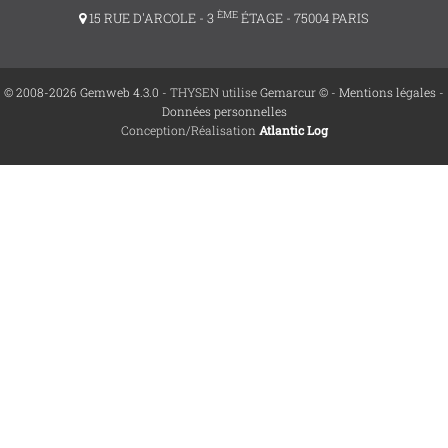
ÈME
15 RUE D'ARCOLE - 3
ÉTAGE - 75004 PARIS
© 2008-2026 Gemweb 4.3.0
- THYSEN utilise
Gemarcur ©
-
Mentions légales
-
Données personnelles
Conception/Réalisation
Atlantic Log