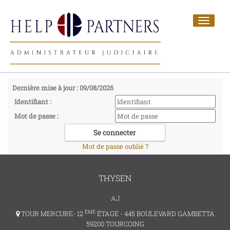
Toggle
navigat
Dernière mise à jour : 09/08/2026
Identifiant :
Mot de passe :
Mot de passe oublié ?
THYSEN
AJ
ÈME
TOUR MERCURE- 12
ÉTAGE - 445 BOULEVARD GAMBETTA
59200 TOURCOING