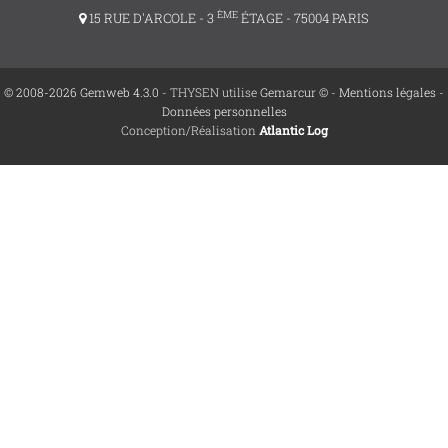
ÈME
15 RUE D'ARCOLE - 3
ÉTAGE - 75004 PARIS
© 2008-2026 Gemweb 4.3.0
- THYSEN utilise
Gemarcur ©
-
Mentions légales
-
Données personnelles
Conception/Réalisation
Atlantic Log