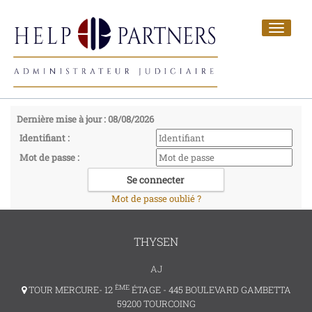
Toggle
navigat
Dernière mise à jour : 08/08/2026
Identifiant :
Mot de passe :
Mot de passe oublié ?
THYSEN
AJ
ÈME
TOUR MERCURE- 12
ÉTAGE - 445 BOULEVARD GAMBETTA
59200 TOURCOING