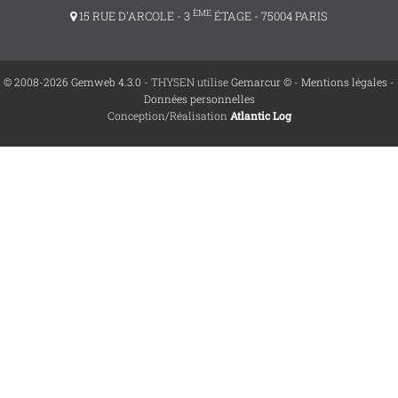
ÈME
15 RUE D'ARCOLE - 3
ÉTAGE - 75004 PARIS
© 2008-2026 Gemweb 4.3.0
- THYSEN utilise
Gemarcur ©
-
Mentions légales
-
Données personnelles
Conception/Réalisation
Atlantic Log