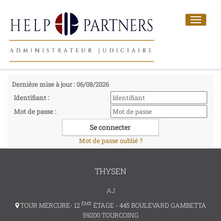
Toggle
navigat
Dernière mise à jour : 06/08/2026
Identifiant :
Mot de passe :
Mot de passe oublié ?
THYSEN
AJ
ÈME
TOUR MERCURE- 12
ÉTAGE - 445 BOULEVARD GAMBETTA
59200 TOURCOING