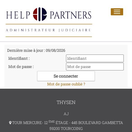
Toggle
navigat
Dernière mise à jour : 09/08/2026
Identifiant :
Mot de passe :
Mot de passe oublié ?
THYSEN
AJ
ÈME
TOUR MERCURE- 12
ÉTAGE - 445 BOULEVARD GAMBETTA
59200 TOURCOING