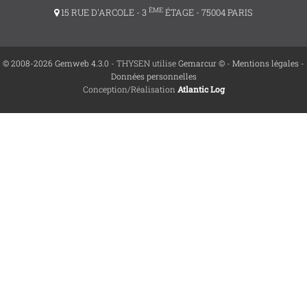
ÈME
15 RUE D'ARCOLE - 3
ÉTAGE - 75004 PARIS
© 2008-2026 Gemweb 4.3.0
- THYSEN utilise
Gemarcur ©
-
Mentions légales
-
Données personnelles
Conception/Réalisation
Atlantic Log