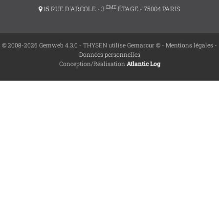
ÈME
15 RUE D'ARCOLE - 3
ÉTAGE - 75004 PARIS
© 2008-2026 Gemweb 4.3.0
- THYSEN utilise
Gemarcur ©
-
Mentions légales
-
Données personnelles
Conception/Réalisation
Atlantic Log