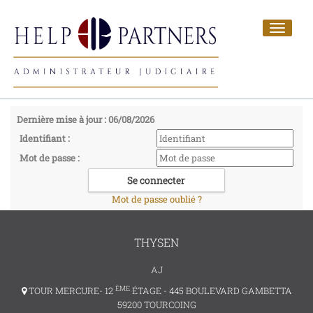
Toggle
navigat
Dernière mise à jour : 06/08/2026
Identifiant :
Mot de passe :
Mot de passe oublié ?
THYSEN
AJ
ÈME
TOUR MERCURE- 12
ÉTAGE - 445 BOULEVARD GAMBETTA
59200 TOURCOING