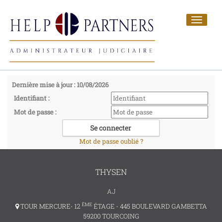
Toggle
navigat
Dernière mise à jour : 10/08/2026
Identifiant :
Mot de passe :
Mot de passe oublié ?
THYSEN
AJ
ÈME
TOUR MERCURE- 12
ÉTAGE - 445 BOULEVARD GAMBETTA
59200 TOURCOING