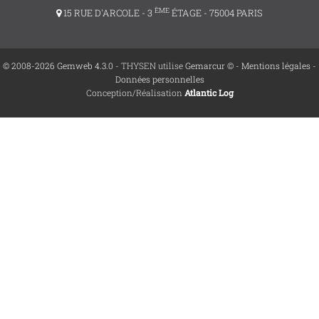
ÈME
15 RUE D'ARCOLE - 3
ÉTAGE - 75004 PARIS
© 2008-2026 Gemweb 4.3.0
- THYSEN utilise
Gemarcur ©
-
Mentions légales
-
Données personnelles
Conception/Réalisation
Atlantic Log