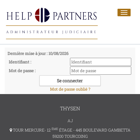
Toggle
navigat
Dernière mise à jour : 10/08/2026
Identifiant :
Mot de passe :
Mot de passe oublié ?
THYSEN
AJ
ÈME
TOUR MERCURE- 12
ÉTAGE - 445 BOULEVARD GAMBETTA
59200 TOURCOING