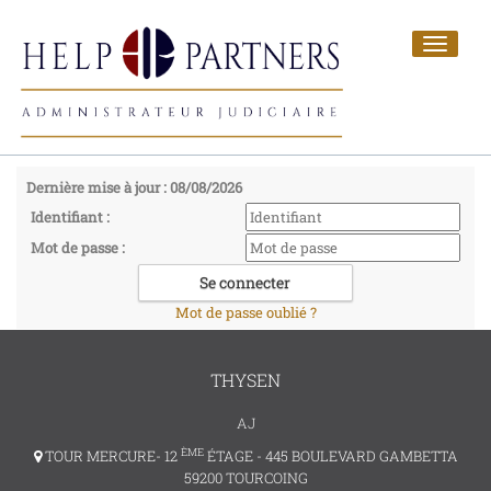
Toggle
navigat
Dernière mise à jour : 08/08/2026
Identifiant :
Mot de passe :
Mot de passe oublié ?
THYSEN
AJ
ÈME
TOUR MERCURE- 12
ÉTAGE - 445 BOULEVARD GAMBETTA
59200 TOURCOING