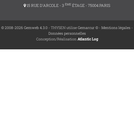
ÈME
15 RUE D'ARCOLE - 3
ÉTAGE - 75004 PARIS
© 2008-2026 Gemweb 4.3.0
- THYSEN utilise
Gemarcur ©
-
Mentions légales
-
Données personnelles
Conception/Réalisation
Atlantic Log